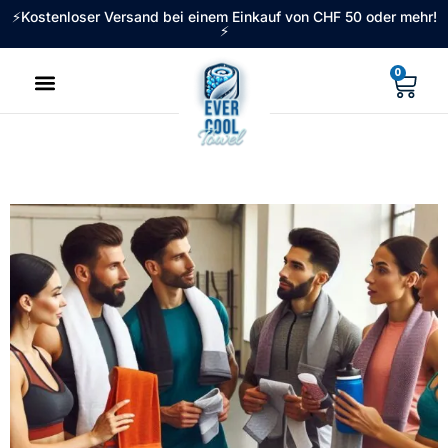
⚡Kostenloser Versand bei einem Einkauf von CHF 50 oder mehr!
⚡
0
Ever cool towel